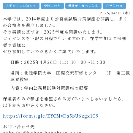
大学からのお知らせ
受験生の方
保護者・高校の先生
在学生の方
2025/04/10 (木)
本学では、2014年度より公務員試験対策講座を開講し、多く
の合格者を輩出しました。
その実績に基づき、2025年度も開講いたします。
ガイダンスを下記の日程で行いますので、在学生加えて保護
者の皆様に
ぜひ参加していただきたくご案内いたします。
日時：2025年4月26日（土）10：00～11：30
場所：北陸学院大学 国際交流研修センター 3F 第三視
聴覚教室
内容：学内公務員試験対策講座の概要
保護者のみで参加を希望される方がいらっしゃいましたら、
以下からお申込ください。
https://forms.gle/ZYCMvDs5bU6zgx1C9
お問い合わせ先
gakusei@hokurikugakuin.ac.jp