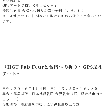
りの姿」を
GPSアートで描いてみませんか？
受験生必携 合格への祈り鉛筆を無料プレゼント！！
ゴール地点では、甘酒などの温かいお飲み物をご用意してい
ます。
『HGU Fab Fourと合格への祈り～GPS巡礼
アート～』
日程：２０２６年１月４日（日）１３：３０～１６：３０
集合・解散場所：日本基督教団 金沢教会（石川県金沢市柿木
畠５－２）
参加資格：受験生を応援したい高校生以上の方