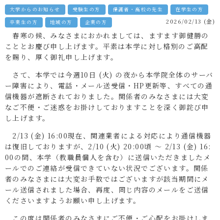
大学からのお知らせ
受験生の方
保護者・高校の先生
在学生の方
2026/02/13 (金)
卒業生の方
地域の方
企業の方
春寒の候、みなさまにおかれましては、ますます御健勝の
こととお慶び申し上げます。平素は本学に対し格別のご高配
を賜り、厚く御礼申し上げます。
さて、本学では今週10日 (火) の夜から本学院全体のサーバ
ー障害により、電話・メール送受信・HP更新等、すべての通
信機器が遮断されておりました。関係者のみなさまには大変
なご不便・ご迷惑をお掛けしておりますことを深く御詫び申
し上げます。
2/13 (金) 16:00現在、関連業者による対応により通信機器
は復旧しておりますが、2/10 (火) 20:00頃 ～ 2/13 (金) 16:
00の間、本学（教職員個人を含む）に送信いただきましたメ
ールでのご連絡が受信できていない状況でございます。関係
者のみなさまには大変お手数ではございますが該当期間にメ
ール送信されました場合、再度、同じ内容のメールをご送信
くださいますようお願い申し上げます。
この度は関係者のみなさまにご不便・ご心配をお掛けしま