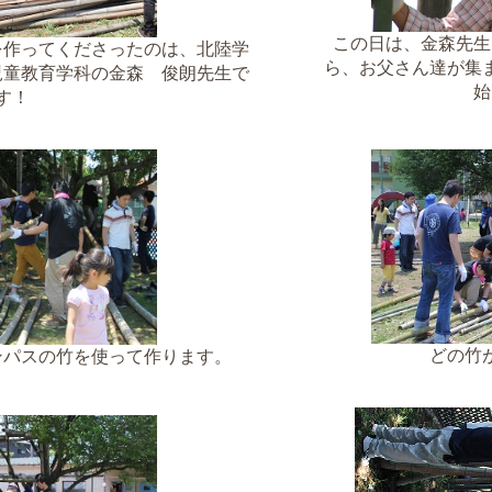
この日は、金森先生
を作ってくださったのは、北陸学
ら、お父さん達が集
児童教育学科の金森 俊朗先生で
始
す！
どの竹
ンパスの竹を使って作ります。