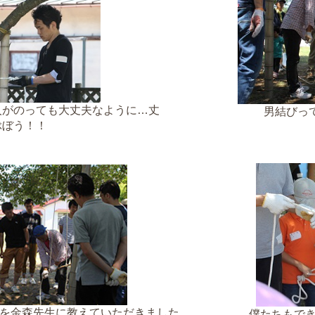
人がのっても大丈夫なように…丈
男結びっ
ぶぼう！！
を金森先生に教えていただきました。
僕たちもで