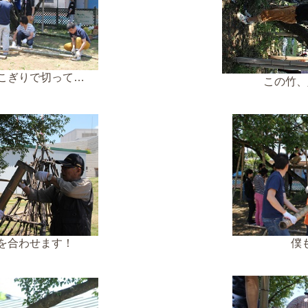
こぎりで切って…
この竹、
を合わせます！
僕