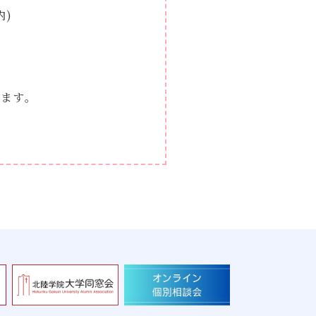
内)
います。