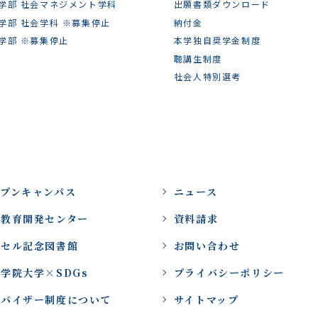
学部 社会マネジメント学科
出願書類ダウンロード
学部 社会学科 ※募集停止
納付金
学部 ※募集停止
本学独自奨学金制度
聴講生制度
社会人特別選考
ープンキャンパス
ニュース
域教育開発センター
資料請求
ッセル記念図書館
お問い合わせ
学院大学×SDGs
プライバシーポリシー
ドバイザー制度について
サイトマップ