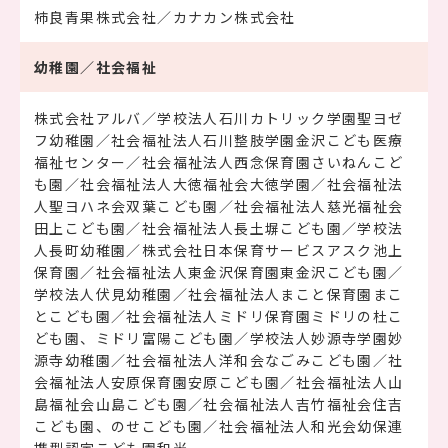
柿良青果株式会社／カナカン株式会社
幼稚園／社会福祉
株式会社アルバ／学校法人石川カトリック学園聖ヨゼ
フ幼稚園／社会福祉法人石川整肢学園金沢こども医療
福祉センター／社会福祉法人西念保育園さいねんこど
も園／社会福祉法人大徳福祉会大徳学園／社会福祉法
人聖ヨハネ会双葉こども園／社会福祉法人慈光福祉会
田上こども園／社会福祉法人長土塀こども園／学校法
人長町幼稚園／株式会社日本保育サービスアスク池上
保育園／社会福祉法人東金沢保育園東金沢こども園／
学校法人伏見幼稚園／社会福祉法人まこと保育園まこ
とこども園／社会福祉法人ミドリ保育園ミドリの杜こ
ども園、ミドリ富陽こども園／学校法人妙源寺学園妙
源寺幼稚園／社会福祉法人洋和会なごみこども園／社
会福祉法人安原保育園安原こども園／社会福祉法人山
島福祉会山島こども園／社会福祉法人吉竹福祉会住吉
こども園、のせこども園／社会福祉法人和光会幼保連