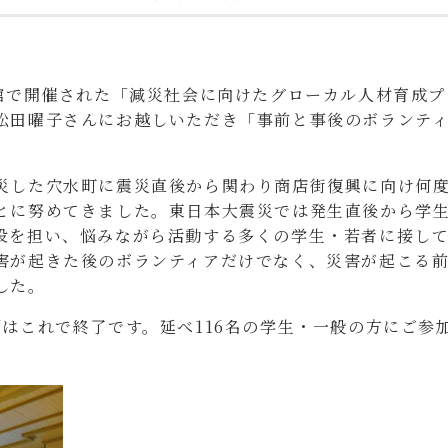
会館で開催された「減災社会に向けたグローカル人材育成
松田曜子さんにお越しいただき「事前と事後のボランテ
災した穴水町に震災直後から関わり商店街復興に向け何
とに努めてきました。東日本大震災では発生直後から学
役を担い、悩みながら活動する多くの学生・若者に接し
害が起きた後のボランティアだけでなく、災害が起こる
した。
画はこれで終了です。延べ116名の学生・一般の方にご参