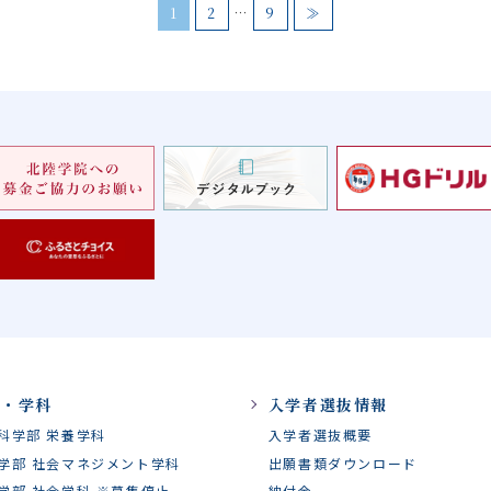
1
2
…
9
≫
部・学科
入学者選抜情報
科学部 栄養学科
入学者選抜概要
学部 社会マネジメント学科
出願書類ダウンロード
学部 社会学科 ※募集停止
納付金